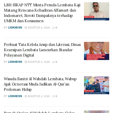
LBH SIKAP NTT Minta Pemda Lembata Kaji
Matang Rencana Kehadiran Alfamart dan
Indomaret, Soroti Dampaknya terhadap
UMKM dan Konsumen
BY
LIDIKNEWS
AGUSTUS 6, 2026
0
Perkuat Tata Kelola Arsip dan Literasi, Dinas
Kearsipan Lembata Luncurkan Standar
Pelayanan Digital
BY
LIDIKNEWS
AGUSTUS 5, 2026
0
Wisuda Santri Al Wahdah Lembata, Wabup
Ajak Generasi Muda Jadikan Al-Qur’an
Pedoman Hidup
BY
LIDIKNEWS
AGUSTUS 2, 2026
0