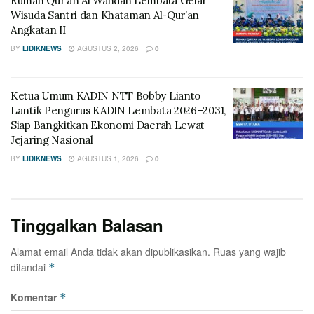
Rumah Qur’an Al Wahdah Lembata Gelar
Wisuda Santri dan Khataman Al-Qur’an
Angkatan II
BY
LIDIKNEWS
AGUSTUS 2, 2026
0
Ketua Umum KADIN NTT Bobby Lianto
Lantik Pengurus KADIN Lembata 2026–2031,
Siap Bangkitkan Ekonomi Daerah Lewat
Jejaring Nasional
BY
LIDIKNEWS
AGUSTUS 1, 2026
0
Tinggalkan Balasan
Alamat email Anda tidak akan dipublikasikan.
Ruas yang wajib
ditandai
*
Komentar
*