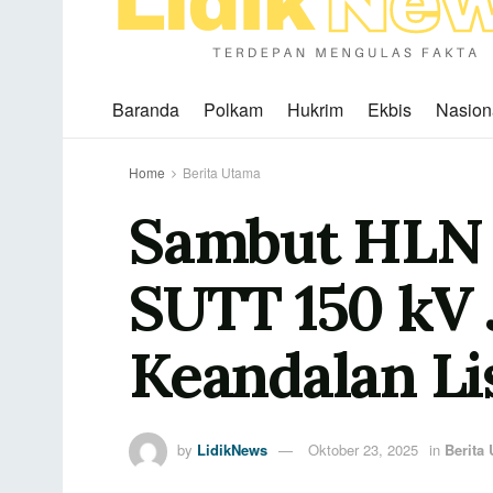
Baranda
Polkam
Hukrim
Ekbis
Nasion
Home
Berita Utama
Sambut HLN 
SUTT 150 kV 
Keandalan Li
by
LidikNews
Oktober 23, 2025
in
Berita