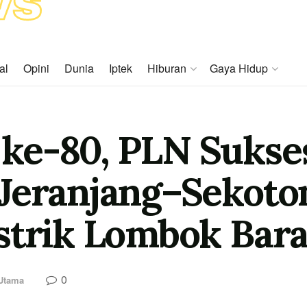
al
Opini
Dunia
Iptek
Hiburan
Gaya Hidup
ke-80, PLN Sukses
Jeranjang–Sekoto
strik Lombok Bara
0
 Utama