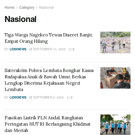
Home
Category
Nasional
Nasional
Tiga Warga Nagekeo Tewas Diseret Banjir,
Empat Orang Hilang
BY
LIDIKNEWS
SEPTEMBER 10, 2025
0
Satreskrim Polres Lembata Bongkar Kasus
Rudapaksa Anak di Bawah Umur, Berkas
Lengkap Diterima Kejaksaan Negeri
Lembata
BY
LIDIKNEWS
SEPTEMBER 6, 2025
0
Pasokan Listrik PLN Andal, Rangkaian
Peringatan HUT RI Berlangsung Khidmat
dan Meriah