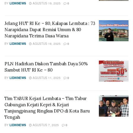
BY
LIDIKNEWS
AGUSTUS 19, 2025
0
Jelang HUT RI Ke – 80, Kalapas Lembata : 73
Narapidana Dapat Remisi Umum & 80
Narapidana Terima Dasa Warsa
BY
LIDIKNEWS
AGUSTUS 16, 2025
0
PLN Hadirkan Diskon Tambah Daya 50%
Sambut HUT RI Ke – 80
BY
LIDIKNEWS
AGUSTUS 11, 2025
0
Tim TABUR Kejari Lembata – Tim Tabur
Gabungan Kejati Kepri & Kejari
Tanjungpinang Ringkus DPO di Kota Baru
Tengah
BY
LIDIKNEWS
AGUSTUS 7, 2025
0