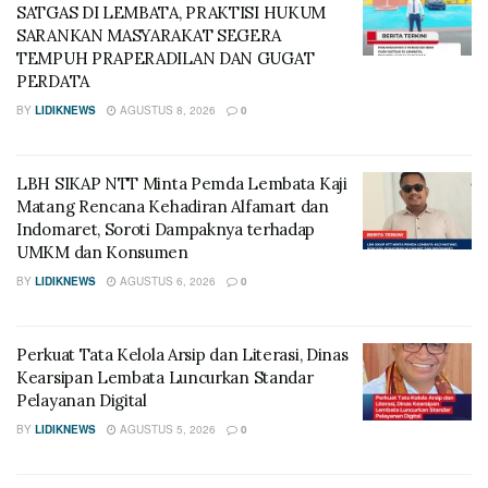
SATGAS DI LEMBATA, PRAKTISI HUKUM
SARANKAN MASYARAKAT SEGERA
TEMPUH PRAPERADILAN DAN GUGAT
PERDATA
BY
LIDIKNEWS
AGUSTUS 8, 2026
0
LBH SIKAP NTT Minta Pemda Lembata Kaji
Matang Rencana Kehadiran Alfamart dan
Indomaret, Soroti Dampaknya terhadap
UMKM dan Konsumen
BY
LIDIKNEWS
AGUSTUS 6, 2026
0
Perkuat Tata Kelola Arsip dan Literasi, Dinas
Kearsipan Lembata Luncurkan Standar
Pelayanan Digital
BY
LIDIKNEWS
AGUSTUS 5, 2026
0