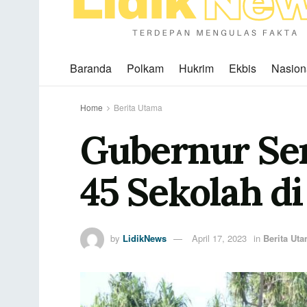
Baranda
Polkam
Hukrim
Ekbis
Nasion
Home
Berita Utama
Gubernur Se
45 Sekolah d
by
LidikNews
April 17, 2023
in
Berita Ut