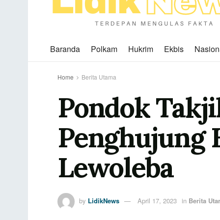
Baranda
Polkam
Hukrim
Ekbis
Nasion
Home
Berita Utama
Pondok Takji
Penghujung 
Lewoleba
by
LidikNews
April 17, 2023
in
Berita Ut