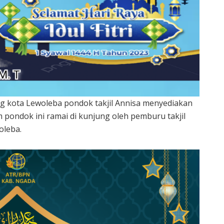
tung kota Lewoleba pondok takjil Annisa menyediakan
 pondok ini ramai di kunjung oleh pemburu takjil
oleba.