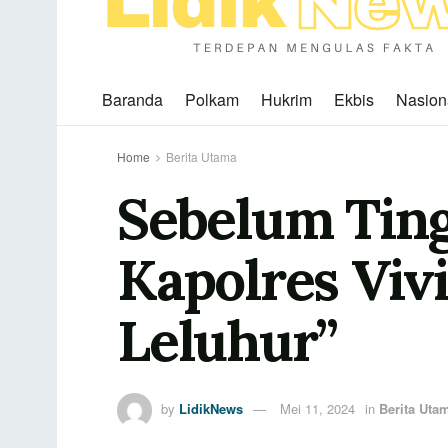
Baranda
Polkam
Hukrim
Ekbis
Nasion
Home
Berita Utama
Sebelum Ting
Kapolres Vivi
Leluhur”
by
LidikNews
Mei 11, 2024
in
Berita Uta