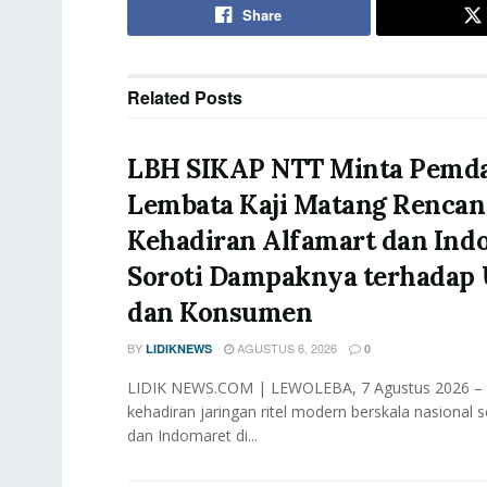
Share
Related
Posts
LBH SIKAP NTT Minta Pemd
Lembata Kaji Matang Rencan
Kehadiran Alfamart dan Ind
Soroti Dampaknya terhada
dan Konsumen
BY
AGUSTUS 6, 2026
LIDIKNEWS
0
LIDIK NEWS.COM | LEWOLEBA, 7 Agustus 2026 –
kehadiran jaringan ritel modern berskala nasional s
dan Indomaret di...