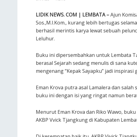
LIDIK NEWS. COM | LEMBATA –
Ajun Komisa
Sos.,M.I.Kom., kurang lebih bertugas sela
berhasil merintis karya lewat sebuah pelu
Leluhur.
Buku ini dipersembahkan untuk Lembata Tan
berasal Sejarah sedang menulis di sana k
mengenang “Kepak Sayapku” jadi inspirasi 
Eman Krova putra asal Lamalera dan salah 
buku ini dengan isi yang ringat namun ber
Menurut Eman Krova dan Riko Wawo, buku i
AKBP Vvick Tjangkung di Kabupaten Lembat
Di kesempatan baik itu, AKBP Vivick Tjang