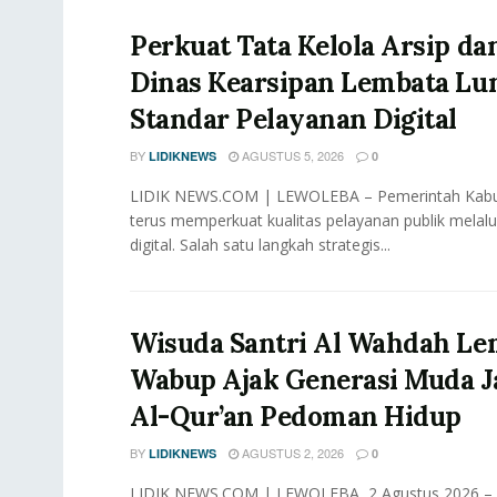
Perkuat Tata Kelola Arsip dan
Dinas Kearsipan Lembata Lu
Standar Pelayanan Digital
BY
AGUSTUS 5, 2026
LIDIKNEWS
0
LIDIK NEWS.COM | LEWOLEBA – Pemerintah Kab
terus memperkuat kualitas pelayanan publik melalu
digital. Salah satu langkah strategis...
Wisuda Santri Al Wahdah Le
Wabup Ajak Generasi Muda J
Al-Qur’an Pedoman Hidup
BY
AGUSTUS 2, 2026
LIDIKNEWS
0
LIDIK NEWS.COM | LEWOLEBA, 2 Agustus 2026 – W