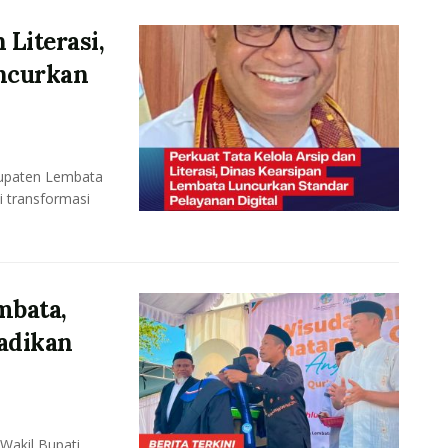
 Literasi,
ncurkan
upaten Lembata
i transformasi
mbata,
adikan
akil Bupati