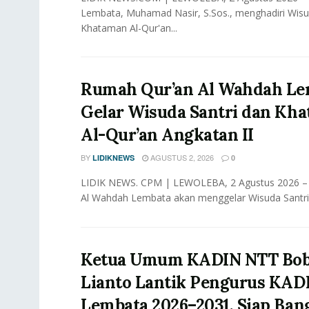
Lembata, Muhamad Nasir, S.Sos., menghadiri Wisu
Khataman Al-Qur'an...
Rumah Qur’an Al Wahdah Le
Gelar Wisuda Santri dan Kh
Al-Qur’an Angkatan II
BY
AGUSTUS 2, 2026
LIDIKNEWS
0
LIDIK NEWS. CPM | LEWOLEBA, 2 Agustus 2026 –
Al Wahdah Lembata akan menggelar Wisuda Santri
Ketua Umum KADIN NTT Bo
Lianto Lantik Pengurus KAD
Lembata 2026–2031, Siap Ban