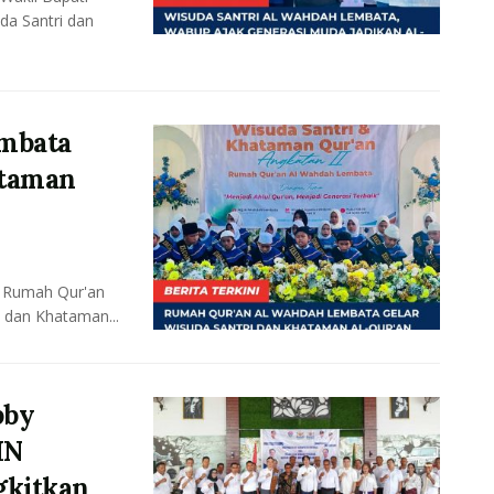
da Santri dan
mbata
ataman
 Rumah Qur'an
 dan Khataman...
bby
IN
gkitkan