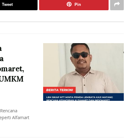
Tweet
Pin
a
a
omaret,
p UMKM
 Rencana
eperti Alfamart