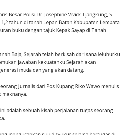
ris Besar Polisi Dr. Josephine Vivick Tjangkung, S.
ma 1,2 tahun di tanah Lepan Batan Kabupaten Lembata
ncuran buku dengan tajuk Kepak Sayap di Tanah
ah Baja, Sejarah telah berkisah dari sana leluhurku
utemukan jawaban kekuatanku Sejarah akan
generasi muda dan yang akan datang.
seorang Jurnalis dari Pos Kupang Riko Wawo menulis
at maknanya.
ni adalah sebuah kisah perjalanan tugas seorang
a.
kung mengucapkan sujud syukur selama bertugas di