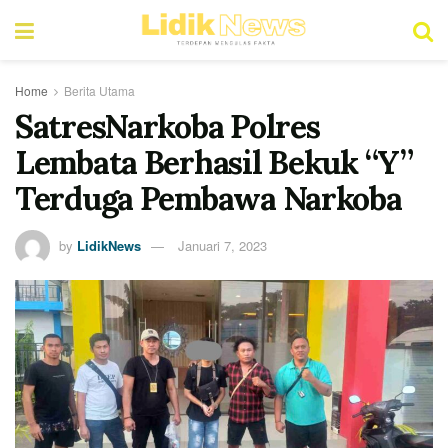
Home
Berita Utama
SatresNarkoba Polres
Lembata Berhasil Bekuk “Y”
Terduga Pembawa Narkoba
by
LidikNews
Januari 7, 2023