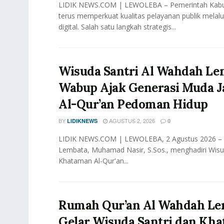
LIDIK NEWS.COM | LEWOLEBA – Pemerintah Kab
terus memperkuat kualitas pelayanan publik melalu
digital. Salah satu langkah strategis...
Wisuda Santri Al Wahdah Le
Wabup Ajak Generasi Muda J
Al-Qur’an Pedoman Hidup
BY
AGUSTUS 2, 2026
LIDIKNEWS
0
LIDIK NEWS.COM | LEWOLEBA, 2 Agustus 2026 – W
Lembata, Muhamad Nasir, S.Sos., menghadiri Wisu
Khataman Al-Qur'an...
Rumah Qur’an Al Wahdah Le
Gelar Wisuda Santri dan Kh