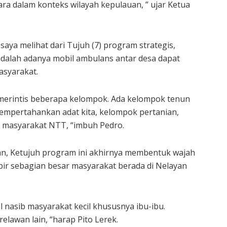
ara dalam konteks wilayah kepulauan, ” ujar Ketua
aya melihat dari Tujuh (7) program strategis,
adalah adanya mobil ambulans antar desa dapat
asyarakat.
h merintis beberapa kelompok. Ada kelompok tenun
empertahankan adat kita, kelompok pertanian,
p masyarakat NTT, “imbuh Pedro.
kan, Ketujuh program ini akhirnya membentuk wajah
ir sebagian besar masyarakat berada di Nelayan
l nasib masyarakat kecil khususnya ibu-ibu.
lawan lain, “harap Pito Lerek.