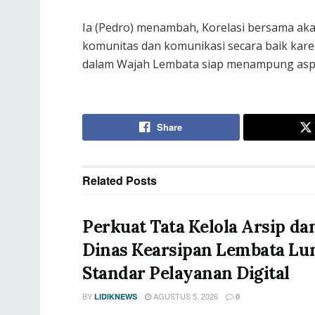
Ia (Pedro) menambah, Korelasi bersama aka
komunitas dan komunikasi secara baik kare
dalam Wajah Lembata siap menampung aspir
Share
Related
Posts
Perkuat Tata Kelola Arsip dan
Dinas Kearsipan Lembata Lu
Standar Pelayanan Digital
BY
AGUSTUS 5, 2026
LIDIKNEWS
0