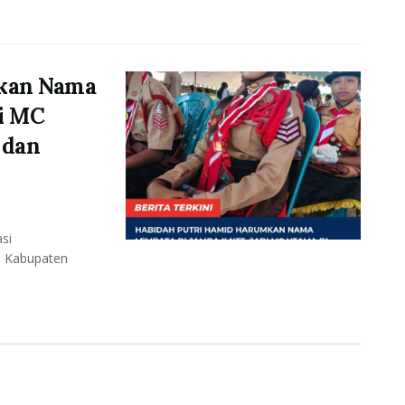
mkan Nama
di MC
 dan
si
a Kabupaten