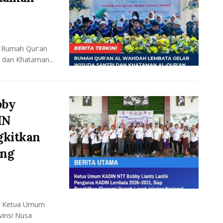
 Rumah Qur'an
 dan Khataman...
bby
IN
gkitkan
ing
– Ketua Umum
vinsi Nusa