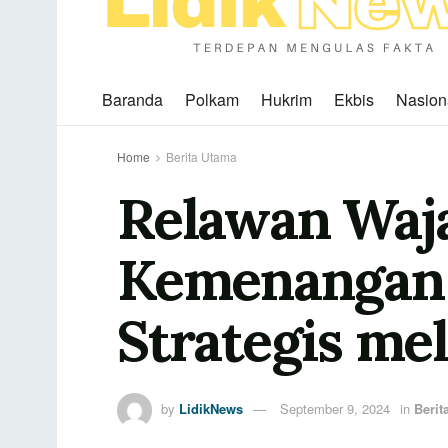
Baranda
Polkam
Hukrim
Ekbis
Nasion
Home
Berita Utama
Relawan Waj
Kemenangan 
Strategis me
by
LidikNews
September 9, 2024
in
Berit