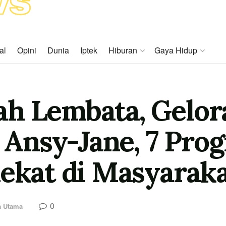
al
Opini
Dunia
Iptek
Hiburan
Gaya Hidup
ah Lembata, Gelor
Ansy-Jane, 7 Pro
lekat di Masyarak
0
a Utama