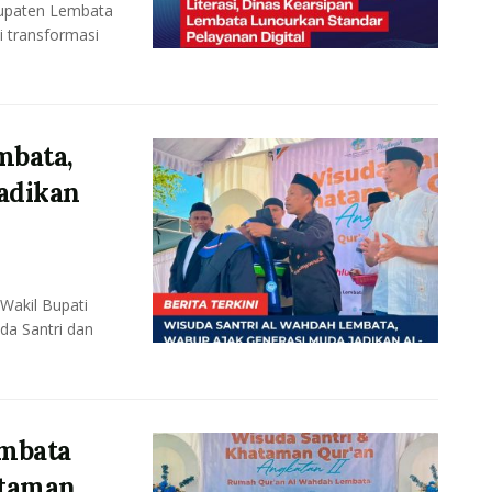
upaten Lembata
i transformasi
mbata,
adikan
akil Bupati
da Santri dan
mbata
ataman