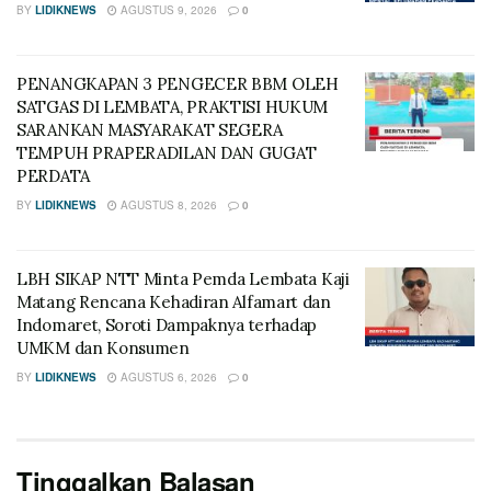
BY
LIDIKNEWS
AGUSTUS 9, 2026
0
PENANGKAPAN 3 PENGECER BBM OLEH
SATGAS DI LEMBATA, PRAKTISI HUKUM
SARANKAN MASYARAKAT SEGERA
TEMPUH PRAPERADILAN DAN GUGAT
PERDATA
BY
LIDIKNEWS
AGUSTUS 8, 2026
0
LBH SIKAP NTT Minta Pemda Lembata Kaji
Matang Rencana Kehadiran Alfamart dan
Indomaret, Soroti Dampaknya terhadap
UMKM dan Konsumen
BY
LIDIKNEWS
AGUSTUS 6, 2026
0
Tinggalkan Balasan