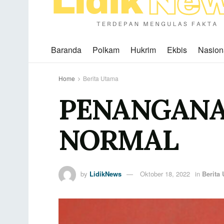
Baranda
Polkam
Hukrim
Ekbis
Nasion
Home
Berita Utama
PENANGANA
NORMAL
by
LidikNews
Oktober 18, 2022
in
Berita