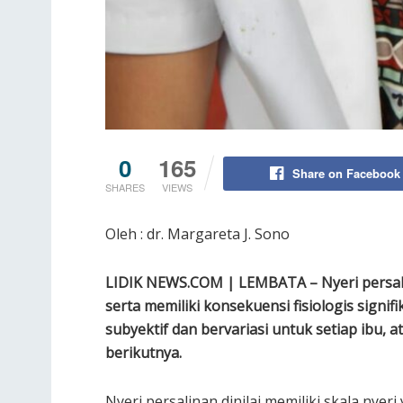
0
165
Share on Facebook
SHARES
VIEWS
Oleh : dr. Margareta J. Sono
LIDIK NEWS.COM | LEMBATA – Nyeri persa
serta memiliki konsekuensi fisiologis signifi
subyektif dan bervariasi untuk setiap ibu,
berikutnya.
Nyeri persalinan dinilai memiliki skala nyer