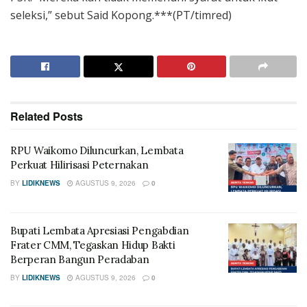
seleksi,” sebut Said Kopong.***(PT/timred)
Related
Posts
RPU Waikomo Diluncurkan, Lembata
Perkuat Hilirisasi Peternakan
BY
LIDIKNEWS
AGUSTUS 9, 2026
0
Bupati Lembata Apresiasi Pengabdian
Frater CMM, Tegaskan Hidup Bakti
Berperan Bangun Peradaban
BY
LIDIKNEWS
AGUSTUS 9, 2026
0