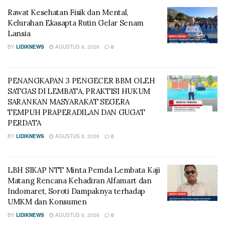
Rawat Kesehatan Fisik dan Mental,
Kelurahan Ekasapta Rutin Gelar Senam
Lansia
BY
LIDIKNEWS
AGUSTUS 9, 2026
0
PENANGKAPAN 3 PENGECER BBM OLEH
SATGAS DI LEMBATA, PRAKTISI HUKUM
SARANKAN MASYARAKAT SEGERA
TEMPUH PRAPERADILAN DAN GUGAT
PERDATA
BY
LIDIKNEWS
AGUSTUS 8, 2026
0
LBH SIKAP NTT Minta Pemda Lembata Kaji
Matang Rencana Kehadiran Alfamart dan
Indomaret, Soroti Dampaknya terhadap
UMKM dan Konsumen
BY
LIDIKNEWS
AGUSTUS 6, 2026
0