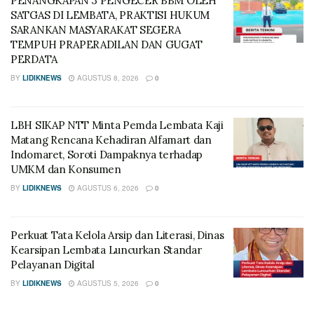
PENANGKAPAN 3 PENGECER BBM OLEH
SATGAS DI LEMBATA, PRAKTISI HUKUM
SARANKAN MASYARAKAT SEGERA
TEMPUH PRAPERADILAN DAN GUGAT
PERDATA
BY
LIDIKNEWS
AGUSTUS 8, 2026
0
LBH SIKAP NTT Minta Pemda Lembata Kaji
Matang Rencana Kehadiran Alfamart dan
Indomaret, Soroti Dampaknya terhadap
UMKM dan Konsumen
BY
LIDIKNEWS
AGUSTUS 6, 2026
0
Perkuat Tata Kelola Arsip dan Literasi, Dinas
Kearsipan Lembata Luncurkan Standar
Pelayanan Digital
BY
LIDIKNEWS
AGUSTUS 5, 2026
0