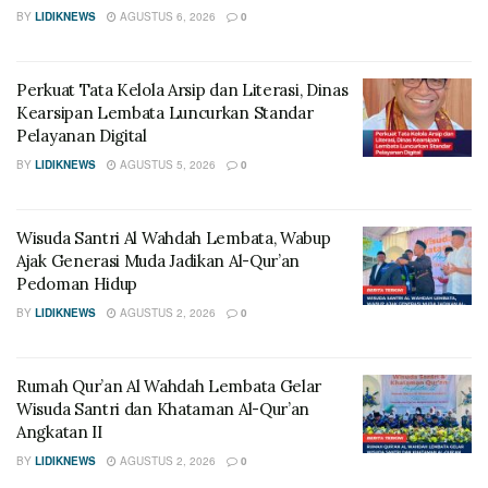
BY
LIDIKNEWS
AGUSTUS 6, 2026
0
Perkuat Tata Kelola Arsip dan Literasi, Dinas
Kearsipan Lembata Luncurkan Standar
Pelayanan Digital
BY
LIDIKNEWS
AGUSTUS 5, 2026
0
Wisuda Santri Al Wahdah Lembata, Wabup
Ajak Generasi Muda Jadikan Al-Qur’an
Pedoman Hidup
BY
LIDIKNEWS
AGUSTUS 2, 2026
0
Rumah Qur’an Al Wahdah Lembata Gelar
Wisuda Santri dan Khataman Al-Qur’an
Angkatan II
BY
LIDIKNEWS
AGUSTUS 2, 2026
0