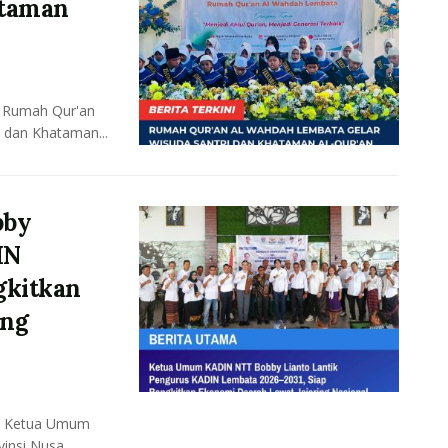
ataman
 Rumah Qur'an
 dan Khataman...
bby
IN
gkitkan
ing
– Ketua Umum
vinsi Nusa