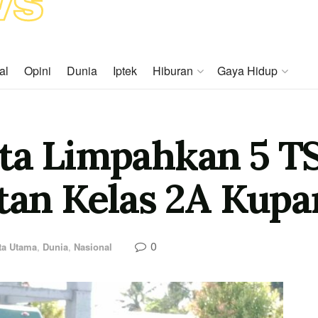
al
Opini
Dunia
Iptek
Hiburan
Gaya Hidup
ata Limpahkan 5 T
utan Kelas 2A Kup
0
ta Utama
,
Dunia
,
Nasional