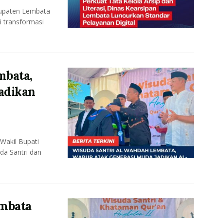
upaten Lembata
i transformasi
mbata,
adikan
akil Bupati
da Santri dan
mbata