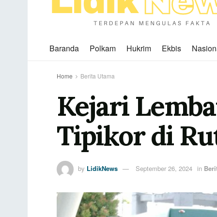
Baranda
Polkam
Hukrim
Ekbis
Nasion
Home
Berita Utama
Kejari Lemb
Tipikor di R
by
LidikNews
September 26, 2024
in
Beri