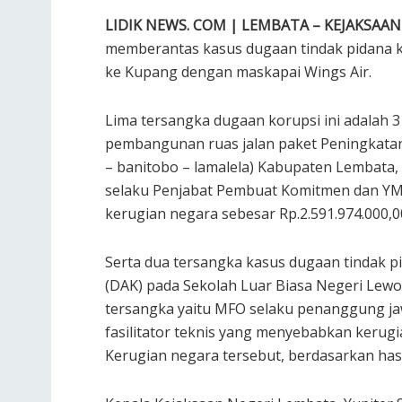
LIDIK NEWS. COM | LEMBATA – KEJAKSAAN
memberantas kasus dugaan tindak pidana kor
ke Kupang dengan maskapai Wings Air.
Lima tersangka dugaan korupsi ini adalah 
pembangunan ruas jalan paket Peningkatan
– banitobo – lamalela) Kabupaten Lembata, 
selaku Penjabat Pembuat Komitmen dan Y
kerugian negara sebesar Rp.2.591.974.000,0
Serta dua tersangka kasus dugaan tindak p
(DAK) pada Sekolah Luar Biasa Negeri Lew
tersangka yaitu MFO selaku penanggung ja
fasilitator teknis yang menyebabkan kerug
Kerugian negara tersebut, berdasarkan hasi