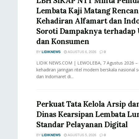
LBH SIKAP NTT Minta Pemd
Lembata Kaji Matang Rencan
Kehadiran Alfamart dan Ind
Soroti Dampaknya terhada
dan Konsumen
BY
AGUSTUS 6, 2026
LIDIKNEWS
0
LIDIK NEWS.COM | LEWOLEBA, 7 Agustus 2026 –
kehadiran jaringan ritel modern berskala nasional s
dan Indomaret di...
Perkuat Tata Kelola Arsip dan
Dinas Kearsipan Lembata Lu
Standar Pelayanan Digital
BY
AGUSTUS 5, 2026
LIDIKNEWS
0