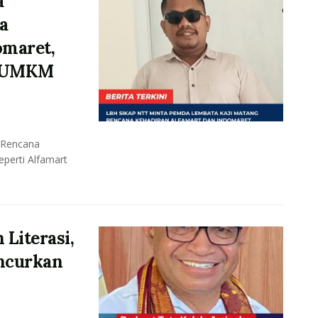
a
a
omaret,
p UMKM
 Rencana
eperti Alfamart
 Literasi,
ncurkan