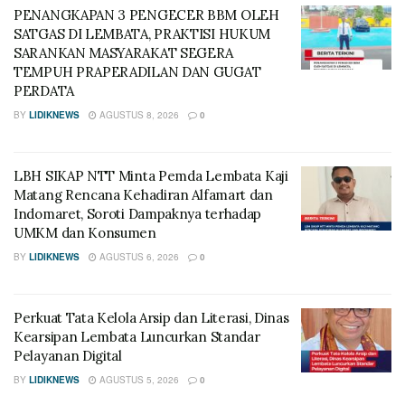
PENANGKAPAN 3 PENGECER BBM OLEH
SATGAS DI LEMBATA, PRAKTISI HUKUM
SARANKAN MASYARAKAT SEGERA
TEMPUH PRAPERADILAN DAN GUGAT
PERDATA
BY
LIDIKNEWS
AGUSTUS 8, 2026
0
LBH SIKAP NTT Minta Pemda Lembata Kaji
Matang Rencana Kehadiran Alfamart dan
Indomaret, Soroti Dampaknya terhadap
UMKM dan Konsumen
BY
LIDIKNEWS
AGUSTUS 6, 2026
0
Perkuat Tata Kelola Arsip dan Literasi, Dinas
Kearsipan Lembata Luncurkan Standar
Pelayanan Digital
BY
LIDIKNEWS
AGUSTUS 5, 2026
0