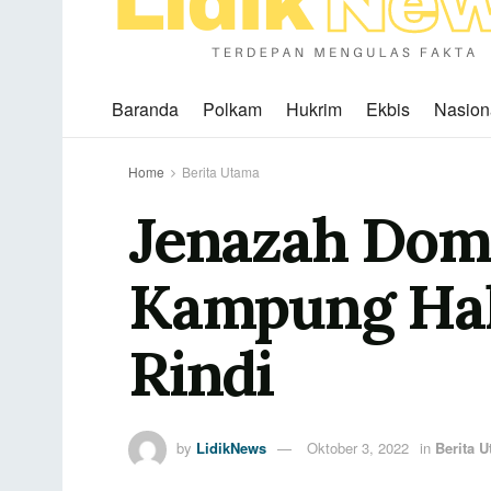
Baranda
Polkam
Hukrim
Ekbis
Nasion
Home
Berita Utama
Jenazah Dom
Kampung Hal
Rindi
by
LidikNews
Oktober 3, 2022
in
Berita 