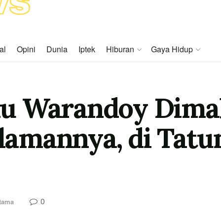
al
Opini
Dunia
Iptek
Hiburan
Gaya Hidup
u Warandoy Dima
amannya, di Tatun
0
Utama