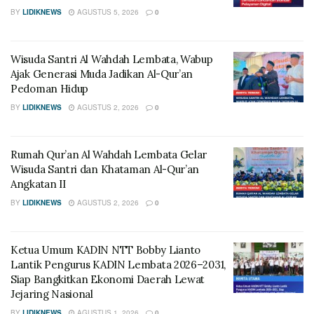
BY
LIDIKNEWS
AGUSTUS 5, 2026
0
Wisuda Santri Al Wahdah Lembata, Wabup
Ajak Generasi Muda Jadikan Al-Qur’an
Pedoman Hidup
BY
LIDIKNEWS
AGUSTUS 2, 2026
0
Rumah Qur’an Al Wahdah Lembata Gelar
Wisuda Santri dan Khataman Al-Qur’an
Angkatan II
BY
LIDIKNEWS
AGUSTUS 2, 2026
0
Ketua Umum KADIN NTT Bobby Lianto
Lantik Pengurus KADIN Lembata 2026–2031,
Siap Bangkitkan Ekonomi Daerah Lewat
Jejaring Nasional
BY
LIDIKNEWS
AGUSTUS 1, 2026
0