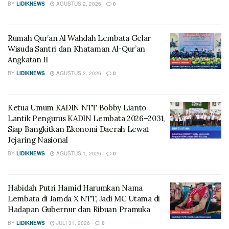
BY
LIDIKNEWS
AGUSTUS 2, 2026
0
Rumah Qur’an Al Wahdah Lembata Gelar
Wisuda Santri dan Khataman Al-Qur’an
Angkatan II
BY
LIDIKNEWS
AGUSTUS 2, 2026
0
Ketua Umum KADIN NTT Bobby Lianto
Lantik Pengurus KADIN Lembata 2026–2031,
Siap Bangkitkan Ekonomi Daerah Lewat
Jejaring Nasional
BY
LIDIKNEWS
AGUSTUS 1, 2026
0
Habidah Putri Hamid Harumkan Nama
Lembata di Jamda X NTT, Jadi MC Utama di
Hadapan Gubernur dan Ribuan Pramuka
BY
LIDIKNEWS
JULI 31, 2026
0