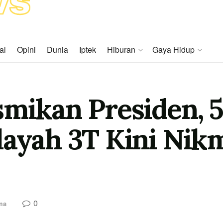
al
Opini
Dunia
Iptek
Hiburan
Gaya Hidup
smikan Presiden, 
ayah 3T Kini Nikm
0
ma