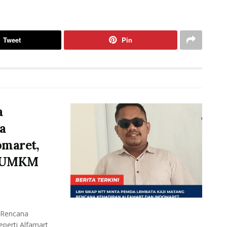
Tweet
Pin
a
a
omaret,
p UMKM
 Rencana
eperti Alfamart