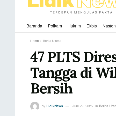
Baranda
Polkam
Hukrim
Ekbis
Nasion
Home
Berita Utama
47 PLTS Dire
Tangga di Wil
Bersih
by
LidikNews
Juni 29, 2025
in
Berita Uta