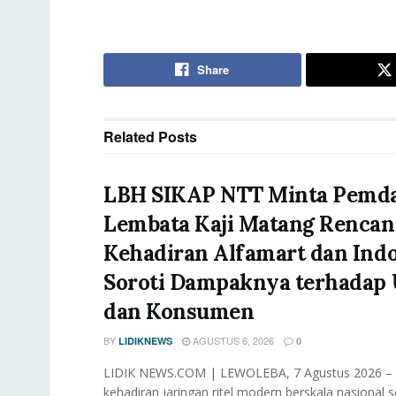
Share
Related
Posts
LBH SIKAP NTT Minta Pemd
Lembata Kaji Matang Rencan
Kehadiran Alfamart dan Ind
Soroti Dampaknya terhada
dan Konsumen
BY
AGUSTUS 6, 2026
LIDIKNEWS
0
LIDIK NEWS.COM | LEWOLEBA, 7 Agustus 2026 –
kehadiran jaringan ritel modern berskala nasional s