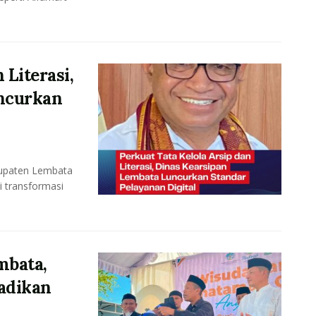
 Literasi,
ncurkan
upaten Lembata
i transformasi
mbata,
adikan