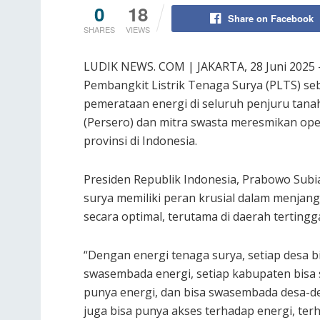
0
18
Share on Facebook
SHARES
VIEWS
LUDIK NEWS. COM | JAKARTA, 28 Juni 2025 –
Pembangkit Listrik Tenaga Surya (PLTS) se
pemerataan energi di seluruh penjuru tana
(Persero) dan mitra swasta meresmikan oper
provinsi di Indonesia.
Presiden Republik Indonesia, Prabowo Su
surya memiliki peran krusial dalam menjangka
secara optimal, terutama di daerah tertingga
“Dengan energi tenaga surya, setiap desa 
swasembada energi, setiap kabupaten bisa 
punya energi, dan bisa swasembada desa-d
juga bisa punya akses terhadap energi, terh