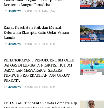
Berperan Bangun Peradaban
BY
LIDIKNEWS
AGUSTUS 9, 2026
0
Rawat Kesehatan Fisik dan Mental,
Kelurahan Ekasapta Rutin Gelar Senam
Lansia
BY
LIDIKNEWS
AGUSTUS 9, 2026
0
PENANGKAPAN 3 PENGECER BBM OLEH
SATGAS DI LEMBATA, PRAKTISI HUKUM
SARANKAN MASYARAKAT SEGERA
TEMPUH PRAPERADILAN DAN GUGAT
PERDATA
BY
LIDIKNEWS
AGUSTUS 8, 2026
0
LBH SIKAP NTT Minta Pemda Lembata Kaji