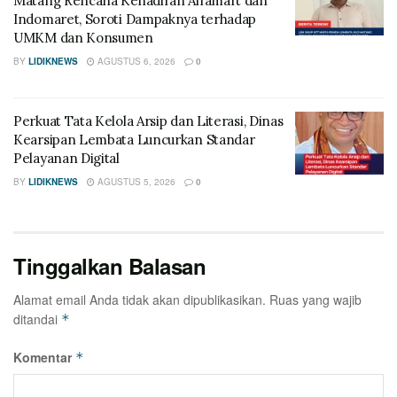
Matang Rencana Kehadiran Alfamart dan
Indomaret, Soroti Dampaknya terhadap
UMKM dan Konsumen
BY
LIDIKNEWS
AGUSTUS 6, 2026
0
Perkuat Tata Kelola Arsip dan Literasi, Dinas
Kearsipan Lembata Luncurkan Standar
Pelayanan Digital
BY
LIDIKNEWS
AGUSTUS 5, 2026
0
Tinggalkan Balasan
Alamat email Anda tidak akan dipublikasikan.
Ruas yang wajib
ditandai
*
Komentar
*