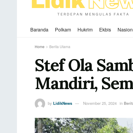
Baranda
Polkam
Hukrim
Ekbis
Nasion
Home
Berita Utama
Stef Ola Sam
Mandiri, Sem
by
LidikNews
November 25, 2024
in
Beri