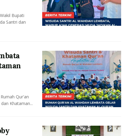
akil Bupati
da Santri dan
mbata
ataman
 Rumah Qur'an
 dan Khataman...
bby