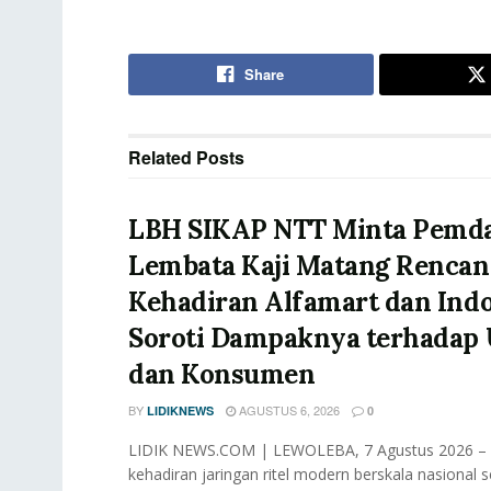
Share
Related
Posts
LBH SIKAP NTT Minta Pemd
Lembata Kaji Matang Rencan
Kehadiran Alfamart dan Ind
Soroti Dampaknya terhada
dan Konsumen
BY
AGUSTUS 6, 2026
LIDIKNEWS
0
LIDIK NEWS.COM | LEWOLEBA, 7 Agustus 2026 –
kehadiran jaringan ritel modern berskala nasional s