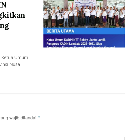
IN
gkitkan
ing
– Ketua Umum
vinsi Nusa
ang wajib ditandai
*