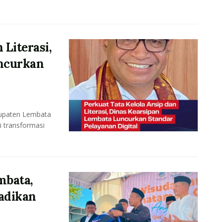
 Literasi,
ncurkan
upaten Lembata
i transformasi
mbata,
adikan