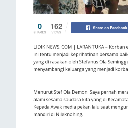
0
162
Share on Facebook
SHARES
VIEWS
LIDIK NEWS. COM | LARANTUKA – Korban er
ini tentu menjadi keprihatinan bersama bai
yang di rasakan oleh Stefanus Ola Seminggu
menyambangi keluarga yang menjadi korban 
Menurut Stef Ola Demon, Saya pernah mera
alami sesama saudara kita yang di Kecamat
Kepada Awak media pekan lalu saat mengu
mandiri di Nileknohing.