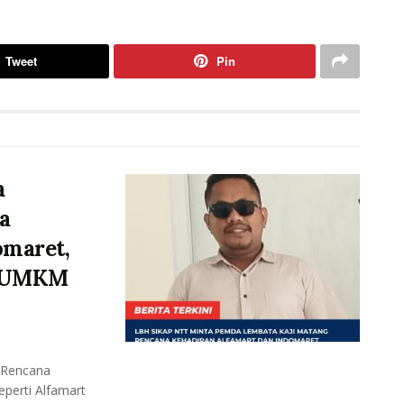
Tweet
Pin
a
a
omaret,
p UMKM
 Rencana
eperti Alfamart