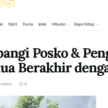
al
Opini
Dunia
Iptek
Hiburan
Gaya Hidup
bangi Posko & Pen
ua Berakhir deng
0
ta Utama