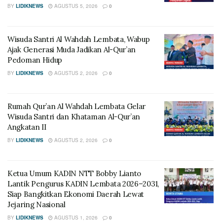
BY
LIDIKNEWS
AGUSTUS 5, 2026
0
Wisuda Santri Al Wahdah Lembata, Wabup
Ajak Generasi Muda Jadikan Al-Qur’an
Pedoman Hidup
BY
LIDIKNEWS
AGUSTUS 2, 2026
0
Rumah Qur’an Al Wahdah Lembata Gelar
Wisuda Santri dan Khataman Al-Qur’an
Angkatan II
BY
LIDIKNEWS
AGUSTUS 2, 2026
0
Ketua Umum KADIN NTT Bobby Lianto
Lantik Pengurus KADIN Lembata 2026–2031,
Siap Bangkitkan Ekonomi Daerah Lewat
Jejaring Nasional
BY
LIDIKNEWS
AGUSTUS 1, 2026
0