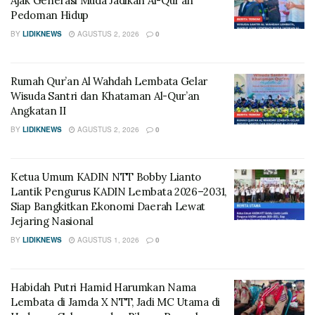
Ajak Generasi Muda Jadikan Al-Qur’an
Pedoman Hidup
BY
LIDIKNEWS
AGUSTUS 2, 2026
0
Rumah Qur’an Al Wahdah Lembata Gelar
Wisuda Santri dan Khataman Al-Qur’an
Angkatan II
BY
LIDIKNEWS
AGUSTUS 2, 2026
0
Ketua Umum KADIN NTT Bobby Lianto
Lantik Pengurus KADIN Lembata 2026–2031,
Siap Bangkitkan Ekonomi Daerah Lewat
Jejaring Nasional
BY
LIDIKNEWS
AGUSTUS 1, 2026
0
Habidah Putri Hamid Harumkan Nama
Lembata di Jamda X NTT, Jadi MC Utama di