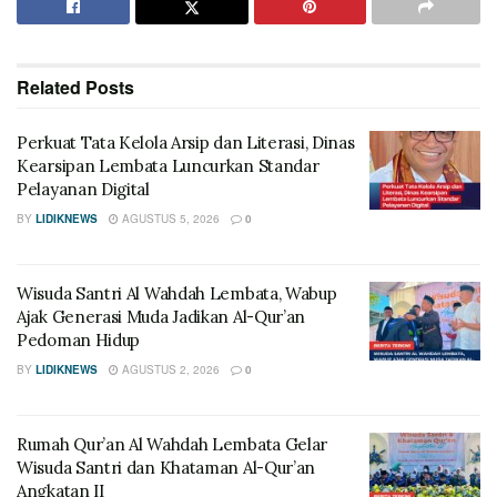
Related
Posts
Perkuat Tata Kelola Arsip dan Literasi, Dinas
Kearsipan Lembata Luncurkan Standar
Pelayanan Digital
BY
LIDIKNEWS
AGUSTUS 5, 2026
0
Wisuda Santri Al Wahdah Lembata, Wabup
Ajak Generasi Muda Jadikan Al-Qur’an
Pedoman Hidup
BY
LIDIKNEWS
AGUSTUS 2, 2026
0
Rumah Qur’an Al Wahdah Lembata Gelar
Wisuda Santri dan Khataman Al-Qur’an
Angkatan II