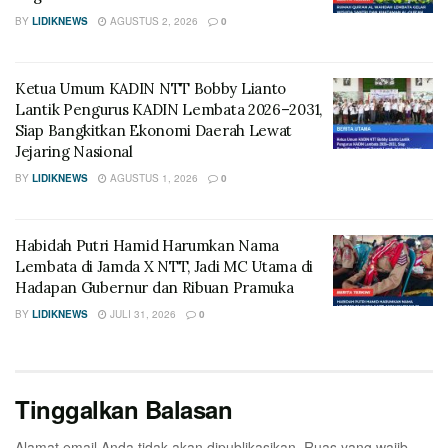
BY
LIDIKNEWS
AGUSTUS 2, 2026
0
Ketua Umum KADIN NTT Bobby Lianto
Lantik Pengurus KADIN Lembata 2026–2031,
Siap Bangkitkan Ekonomi Daerah Lewat
Jejaring Nasional
BY
LIDIKNEWS
AGUSTUS 1, 2026
0
Habidah Putri Hamid Harumkan Nama
Lembata di Jamda X NTT, Jadi MC Utama di
Hadapan Gubernur dan Ribuan Pramuka
BY
LIDIKNEWS
JULI 31, 2026
0
Tinggalkan Balasan
Alamat email Anda tidak akan dipublikasikan.
Ruas yang wajib