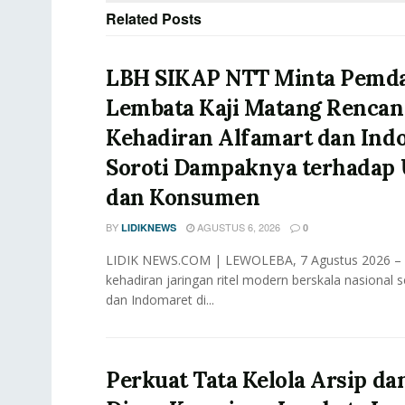
Related
Posts
LBH SIKAP NTT Minta Pemd
Lembata Kaji Matang Rencan
Kehadiran Alfamart dan Ind
Soroti Dampaknya terhada
dan Konsumen
BY
AGUSTUS 6, 2026
LIDIKNEWS
0
LIDIK NEWS.COM | LEWOLEBA, 7 Agustus 2026 –
kehadiran jaringan ritel modern berskala nasional s
dan Indomaret di...
Perkuat Tata Kelola Arsip dan