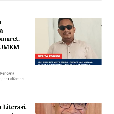
a
a
omaret,
p UMKM
 Rencana
eperti Alfamart
 Literasi,