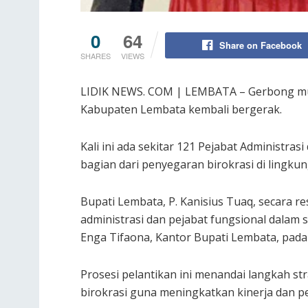
0
64
Share on Facebook
SHARES
VIEWS
​LIDIK NEWS. COM | LEMBATA – Gerbong mu
Kabupaten Lembata kembali bergerak.
Kali ini ada sekitar 121 Pejabat Administras
bagian dari penyegaran birokrasi di lingk
Bupati Lembata, P. Kanisius Tuaq, secara r
administrasi dan pejabat fungsional dalam 
Enga Tifaona, Kantor Bupati Lembata, pada 
​Prosesi pelantikan ini menandai langkah st
birokrasi guna meningkatkan kinerja dan pe