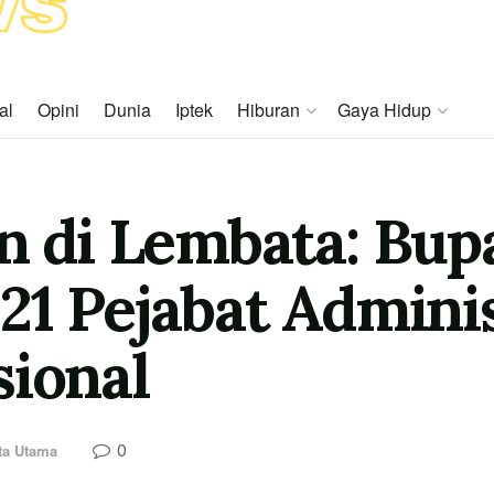
al
Opini
Dunia
Iptek
Hiburan
Gaya Hidup
an di Lembata: Bup
21 Pejabat Adminis
sional
0
ta Utama