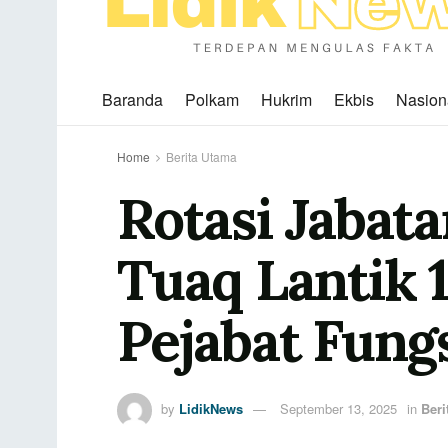
Baranda
Polkam
Hukrim
Ekbis
Nasion
Home
Berita Utama
​Rotasi Jabat
Tuaq Lantik 1
Pejabat Fung
by
LidikNews
September 13, 2025
in
Beri