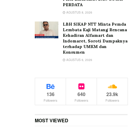
PERDATA
AGUSTUS 8, 2026
LBH SIKAP NTT Minta Pemda
Lembata Kaji Matang Rencana
Kehadiran Alfamart dan
Indomaret, Soroti Dampaknya
terhadap UMKM dan
Konsumen
AGUSTUS 6, 2026
136
640
23.9k
Followers
Followers
Followers
MOST VIEWED