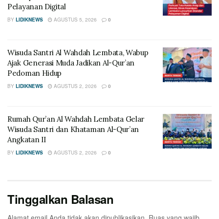
Pelayanan Digital
BY
LIDIKNEWS
AGUSTUS 5, 2026
0
Wisuda Santri Al Wahdah Lembata, Wabup
Ajak Generasi Muda Jadikan Al-Qur’an
Pedoman Hidup
BY
LIDIKNEWS
AGUSTUS 2, 2026
0
Rumah Qur’an Al Wahdah Lembata Gelar
Wisuda Santri dan Khataman Al-Qur’an
Angkatan II
BY
LIDIKNEWS
AGUSTUS 2, 2026
0
Tinggalkan Balasan
Alamat email Anda tidak akan dipublikasikan.
Ruas yang wajib