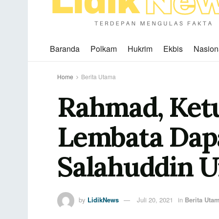
Baranda
Polkam
Hukrim
Ekbis
Nasion
Home
Berita Utama
Rahmad, Ket
Lembata Dapa
Salahuddin 
by
LidikNews
Juli 20, 2021
in
Berita Uta