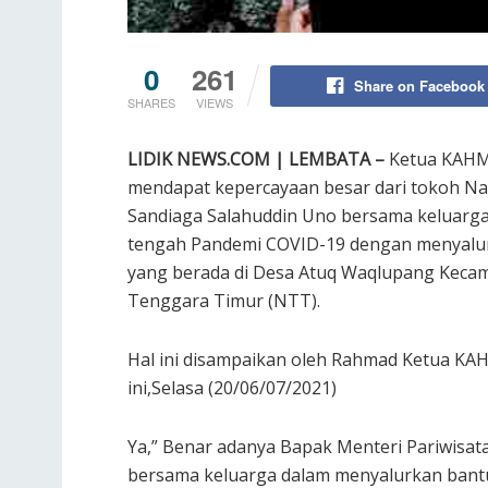
0
261
Share on Facebook
SHARES
VIEWS
LIDIK NEWS.COM | LEMBATA –
Ketua KAHM
mendapat kepercayaan besar dari tokoh Nas
Sandiaga Salahuddin Uno bersama keluarga
tengah Pandemi COVID-19 dengan menyalur
yang berada di Desa Atuq Waqlupang Keca
Tenggara Timur (NTT).
Hal ini disampaikan oleh Rahmad Ketua KA
ini,Selasa (20/06/07/2021)
Ya,” Benar adanya Bapak Menteri Pariwisat
bersama keluarga dalam menyalurkan bantu