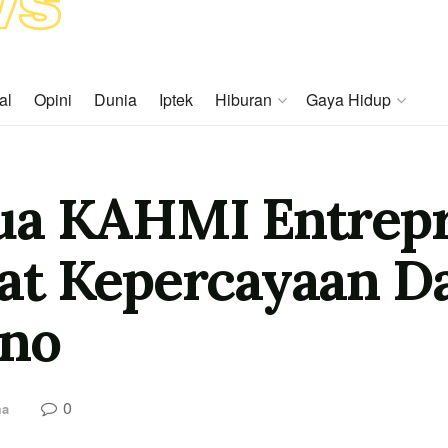
al
Opini
Dunia
Iptek
Hiburan
Gaya Hidup
ua KAHMI Entrep
t Kepercayaan Da
Uno
0
ma