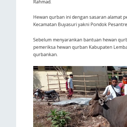
Rahmad.
Hewan qurban ini dengan sasaran alamat p
Kecamatan Buyasuri yakni Pondok Pesantren
Sebelum menyarankan bantuan hewan qurban
pemeriksa hewan qurban Kabupaten Lembata
qurbankan.