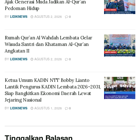
Ajak Generasi Muda Jadikan Al-Qur’an
Pedoman Hidup
BY
LIDIKNEWS
AGUSTUS 2, 2026
0
Rumah Qur’an Al Wahdah Lembata Gelar
Wisuda Santri dan Khataman Al-Qur’an
Angkatan II
BY
LIDIKNEWS
AGUSTUS 2, 2026
0
Ketua Umum KADIN NTT Bobby Lianto
Lantik Pengurus KADIN Lembata 2026–2031,
Siap Bangkitkan Ekonomi Daerah Lewat
Jejaring Nasional
BY
LIDIKNEWS
AGUSTUS 1, 2026
0
Tinggalkan Balasan