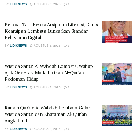
BY
LIDIKNEWS
AGUSTUS 6, 2026
0
Perkuat Tata Kelola Arsip dan Literasi, Dinas
Kearsipan Lembata Luncurkan Standar
Pelayanan Digital
BY
LIDIKNEWS
AGUSTUS 5, 2026
0
Wisuda Santri Al Wahdah Lembata, Wabup
Ajak Generasi Muda Jadikan Al-Qur’an
Pedoman Hidup
BY
LIDIKNEWS
AGUSTUS 2, 2026
0
Rumah Qur’an Al Wahdah Lembata Gelar
Wisuda Santri dan Khataman Al-Qur’an
Angkatan II
BY
LIDIKNEWS
AGUSTUS 2, 2026
0