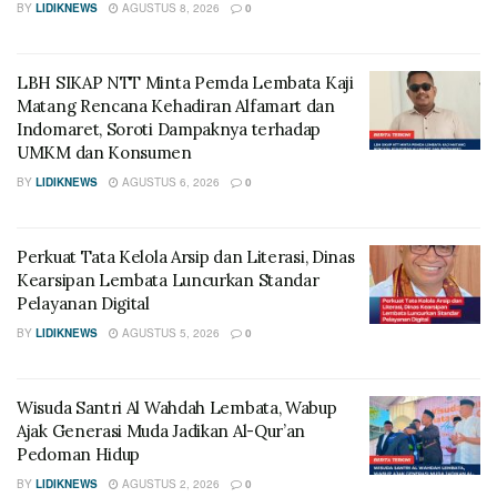
BY
LIDIKNEWS
AGUSTUS 8, 2026
0
LBH SIKAP NTT Minta Pemda Lembata Kaji
Matang Rencana Kehadiran Alfamart dan
Indomaret, Soroti Dampaknya terhadap
UMKM dan Konsumen
BY
LIDIKNEWS
AGUSTUS 6, 2026
0
Perkuat Tata Kelola Arsip dan Literasi, Dinas
Kearsipan Lembata Luncurkan Standar
Pelayanan Digital
BY
LIDIKNEWS
AGUSTUS 5, 2026
0
Wisuda Santri Al Wahdah Lembata, Wabup
Ajak Generasi Muda Jadikan Al-Qur’an
Pedoman Hidup
BY
LIDIKNEWS
AGUSTUS 2, 2026
0