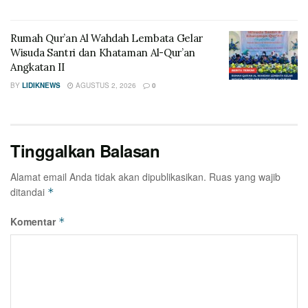
Rumah Qur’an Al Wahdah Lembata Gelar
Wisuda Santri dan Khataman Al-Qur’an
Angkatan II
BY
LIDIKNEWS
AGUSTUS 2, 2026
0
Tinggalkan Balasan
Alamat email Anda tidak akan dipublikasikan.
Ruas yang wajib
ditandai
*
Komentar
*