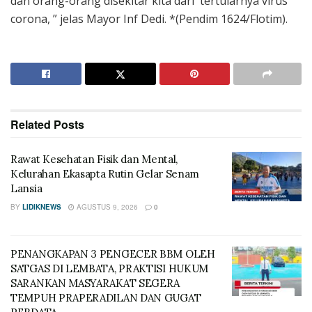
dan orang-orang disekitar kita dari tertularnya virus
corona, ” jelas Mayor Inf Dedi. *(Pendim 1624/Flotim).
Related
Posts
Rawat Kesehatan Fisik dan Mental,
Kelurahan Ekasapta Rutin Gelar Senam
Lansia
BY
LIDIKNEWS
AGUSTUS 9, 2026
0
PENANGKAPAN 3 PENGECER BBM OLEH
SATGAS DI LEMBATA, PRAKTISI HUKUM
SARANKAN MASYARAKAT SEGERA
TEMPUH PRAPERADILAN DAN GUGAT