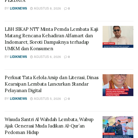
PERDATA
BY
LIDIKNEWS
AGUSTUS 8, 2026
0
LBH SIKAP NTT Minta Pemda Lembata Kaji
Matang Rencana Kehadiran Alfamart dan
Indomaret, Soroti Dampaknya terhadap
UMKM dan Konsumen
BY
LIDIKNEWS
AGUSTUS 6, 2026
0
Perkuat Tata Kelola Arsip dan Literasi, Dinas
Kearsipan Lembata Luncurkan Standar
Pelayanan Digital
BY
LIDIKNEWS
AGUSTUS 5, 2026
0
Wisuda Santri Al Wahdah Lembata, Wabup
Ajak Generasi Muda Jadikan Al-Qur’an
Pedoman Hidup