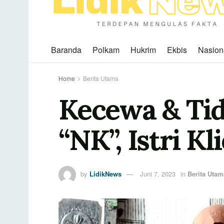
Baranda
Polkam
Hukrim
Ekbis
Nasion
Home
Berita Utama
Kecewa & Tid
“NK”, Istri 
by
LidikNews
Juni 7, 2023
in
Berita Utam