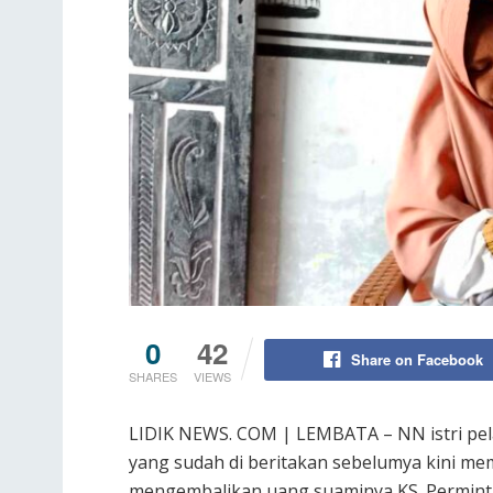
0
42
Share on Facebook
SHARES
VIEWS
LIDIK NEWS. COM | LEMBATA – NN istri pel
yang sudah di beritakan sebelumya kini me
mengembalikan uang suaminya KS. Perminta