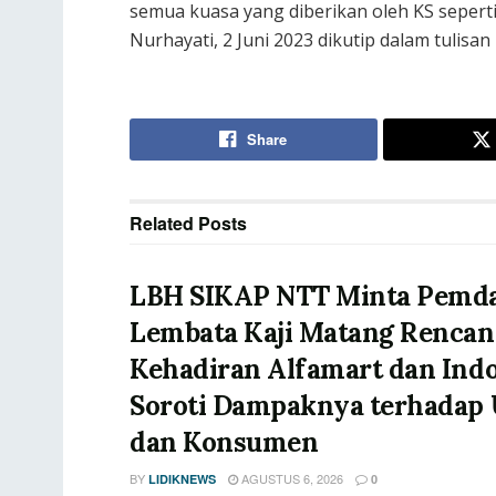
semua kuasa yang diberikan oleh KS seperti
Nurhayati, 2 Juni 2023 dikutip dalam tulis
Share
Related
Posts
LBH SIKAP NTT Minta Pemd
Lembata Kaji Matang Rencan
Kehadiran Alfamart dan Ind
Soroti Dampaknya terhada
dan Konsumen
BY
AGUSTUS 6, 2026
LIDIKNEWS
0