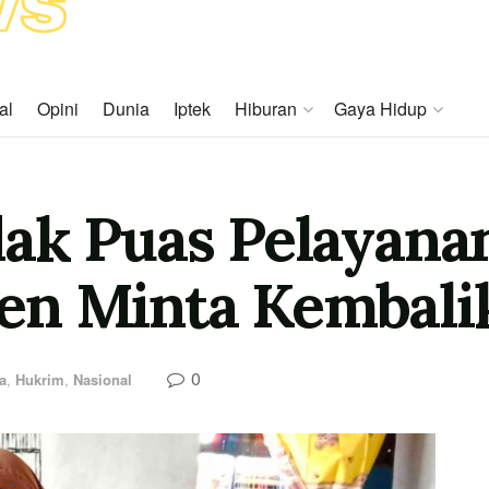
al
Opini
Dunia
Iptek
Hiburan
Gaya Hidup
ak Puas Pelayana
Klien Minta Kembal
0
a
,
Hukrim
,
Nasional