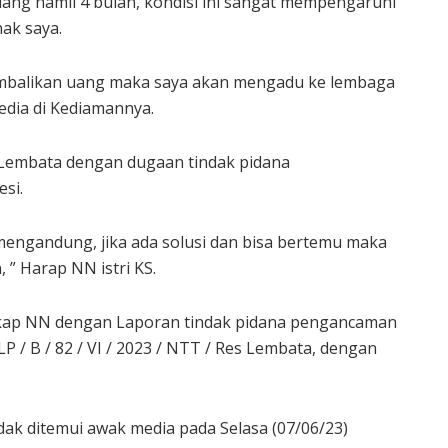
dang hamil 4 bulan, kondisi ini sangat mempengaruhi
nak saya.
embalikan uang maka saya akan mengadu ke lembaga
edia di Kediamannya.
s Lembata dengan dugaan tindak pidana
si.
 mengandung, jika ada solusi dan bisa bertemu maka
 ” Harap NN istri KS.
ungkap NN dengan Laporan tindak pidana pengancaman
 / B / 82 / VI / 2023 / NTT / Res Lembata, dengan
dak ditemui awak media pada Selasa (07/06/23)