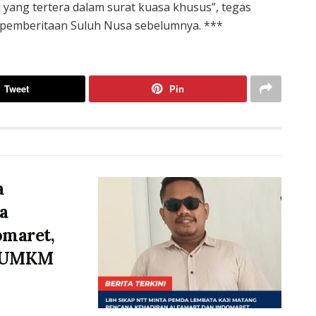
 yang tertera dalam surat kuasa khusus”, tegas
an pemberitaan Suluh Nusa sebelumnya. ***
Tweet
Pin
a
a
omaret,
p UMKM