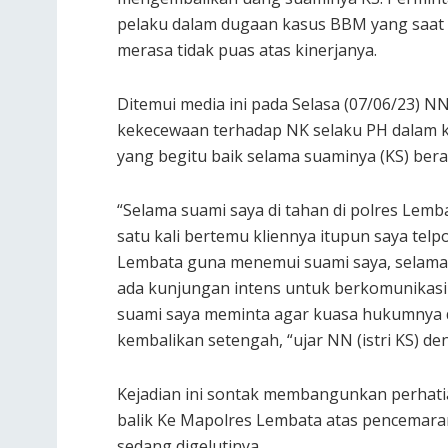
pelaku dalam dugaan kasus BBM yang saat i
merasa tidak puas atas kinerjanya.
Ditemui media ini pada Selasa (07/06/23) 
kekecewaan terhadap NK selaku PH dalam k
yang begitu baik selama suaminya (KS) ber
“Selama suami saya di tahan di polres Lem
satu kali bertemu kliennya itupun saya te
Lembata guna menemui suami saya, selama s
ada kunjungan intens untuk berkomunikasi 
suami saya meminta agar kuasa hukumnya di c
kembalikan setengah, “ujar NN (istri KS) d
Kejadian ini sontak membangunkan perhatia
balik Ke Mapolres Lembata atas pencemara
sedang digelutinya.