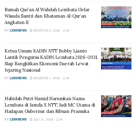
Rumah Qur’an Al Wahdah Lembata Gelar
Wisuda Santri dan Khataman Al-Qur’an
Angkatan II
BY
LIDIKNEWS
AGUSTUS 2, 2026
0
Ketua Umum KADIN NTT Bobby Lianto
Lantik Pengurus KADIN Lembata 2026–2031,
Siap Bangkitkan Ekonomi Daerah Lewat
Jejaring Nasional
BY
LIDIKNEWS
AGUSTUS 1, 2026
0
Habidah Putri Hamid Harumkan Nama
Lembata di Jamda X NTT, Jadi MC Utama di
Hadapan Gubernur dan Ribuan Pramuka
BY
LIDIKNEWS
JULI 31, 2026
0