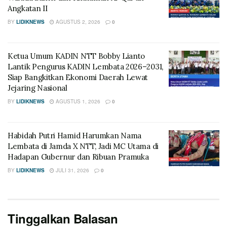
Angkatan II
BY
LIDIKNEWS
AGUSTUS 2, 2026
0
Ketua Umum KADIN NTT Bobby Lianto
Lantik Pengurus KADIN Lembata 2026–2031,
Siap Bangkitkan Ekonomi Daerah Lewat
Jejaring Nasional
BY
LIDIKNEWS
AGUSTUS 1, 2026
0
Habidah Putri Hamid Harumkan Nama
Lembata di Jamda X NTT, Jadi MC Utama di
Hadapan Gubernur dan Ribuan Pramuka
BY
LIDIKNEWS
JULI 31, 2026
0
Tinggalkan Balasan