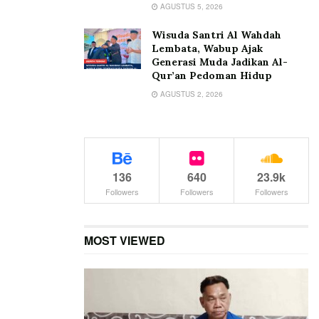
AGUSTUS 5, 2026
Wisuda Santri Al Wahdah
Lembata, Wabup Ajak
Generasi Muda Jadikan Al-
Qur’an Pedoman Hidup
AGUSTUS 2, 2026
136
640
23.9k
Followers
Followers
Followers
MOST VIEWED