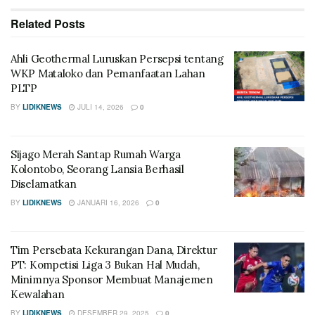
Related
Posts
Ahli Geothermal Luruskan Persepsi tentang
WKP Mataloko dan Pemanfaatan Lahan
PLTP
BY
LIDIKNEWS
JULI 14, 2026
0
Sijago Merah Santap Rumah Warga
Kolontobo, Seorang Lansia Berhasil
Diselamatkan
BY
LIDIKNEWS
JANUARI 16, 2026
0
Tim Persebata Kekurangan Dana, Direktur
PT: Kompetisi Liga 3 Bukan Hal Mudah,
Minimnya Sponsor Membuat Manajemen
Kewalahan
BY
LIDIKNEWS
DESEMBER 29, 2025
0