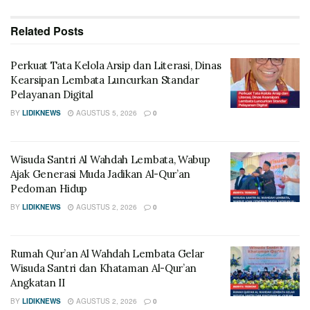
Related
Posts
Perkuat Tata Kelola Arsip dan Literasi, Dinas
Kearsipan Lembata Luncurkan Standar
Pelayanan Digital
BY
LIDIKNEWS
AGUSTUS 5, 2026
0
Wisuda Santri Al Wahdah Lembata, Wabup
Ajak Generasi Muda Jadikan Al-Qur’an
Pedoman Hidup
BY
LIDIKNEWS
AGUSTUS 2, 2026
0
Rumah Qur’an Al Wahdah Lembata Gelar
Wisuda Santri dan Khataman Al-Qur’an
Angkatan II
BY
LIDIKNEWS
AGUSTUS 2, 2026
0