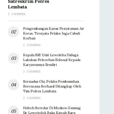
Satreskrim Polres
Lembata
0 SHARES
Pengembangan Kasus Penyiraman Air
Keras, Ternyata Pelaku Juga Cabuli
Korban
0 SHARES
Kepala BRI Unit Lewoleba Diduga
Lakukan Pelecehan Seksual Kepada
Karyawannya Sendiri
0 SHARES
Bernadus Ola, Pelaku Pembunuhan
Berencana Berhasil Ditangkap Oleh
Tim Polres Lembata
0 SHARES
Heboh Beredar Di Medsos Gunung
Ile Lewotolok Buka Kawah Baru