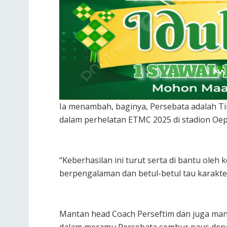
Ia menambah, baginya, Persebata adalah Ti
dalam perhelatan ETMC 2025 di stadion Oe
“Keberhasilan ini turut serta di bantu ole
berpengalaman dan betul-betul tau karakte
Mantan head Coach Perseftim dan juga man
dalam meramu Persebata sembur paus denga