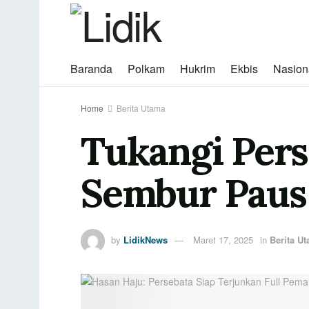
Baranda
Polkam
Hukrim
Ekbis
Nasion
Home
Berita Utama
Tukangi Pers
Sembur Paus 
by
LidikNews
Maret 17, 2025
in
Berita U