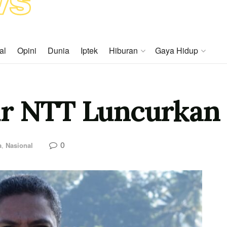
al
Opini
Dunia
Iptek
Hiburan
Gaya Hidup
ur NTT Luncurkan
0
a
,
Nasional