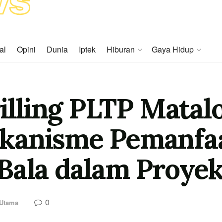
al
Opini
Dunia
Iptek
Hiburan
Gaya Hidup
rilling PLTP Matal
kanisme Pemanfaa
Bala dalam Proye
0
 Utama