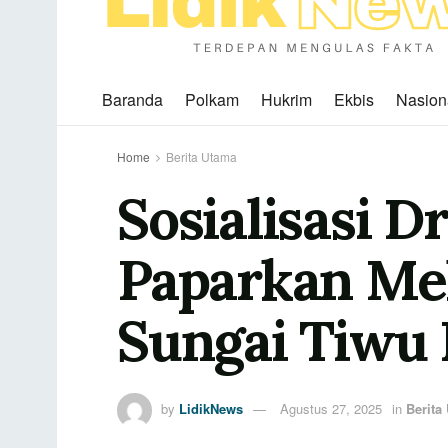
Baranda
Polkam
Hukrim
Ekbis
Nasion
Home
Berita Utama
Sosialisasi D
Paparkan Me
Sungai Tiwu 
by
LidikNews
Agustus 27, 2025
in
Berita