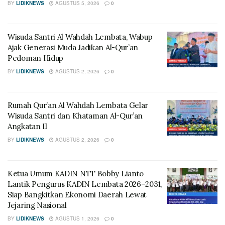
BY
LIDIKNEWS
AGUSTUS 5, 2026
0
Wisuda Santri Al Wahdah Lembata, Wabup
Ajak Generasi Muda Jadikan Al-Qur’an
Pedoman Hidup
BY
LIDIKNEWS
AGUSTUS 2, 2026
0
Rumah Qur’an Al Wahdah Lembata Gelar
Wisuda Santri dan Khataman Al-Qur’an
Angkatan II
BY
LIDIKNEWS
AGUSTUS 2, 2026
0
Ketua Umum KADIN NTT Bobby Lianto
Lantik Pengurus KADIN Lembata 2026–2031,
Siap Bangkitkan Ekonomi Daerah Lewat
Jejaring Nasional
BY
LIDIKNEWS
AGUSTUS 1, 2026
0