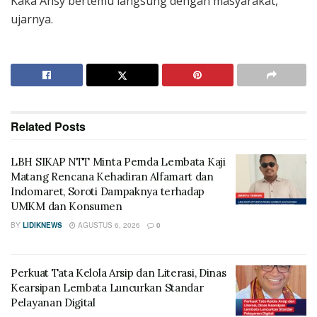
Kaka Ansy bertemu langsung dengan masyarakat,”
ujarnya.
Related
Posts
LBH SIKAP NTT Minta Pemda Lembata Kaji
Matang Rencana Kehadiran Alfamart dan
Indomaret, Soroti Dampaknya terhadap
UMKM dan Konsumen
BY
LIDIKNEWS
AGUSTUS 6, 2026
0
Perkuat Tata Kelola Arsip dan Literasi, Dinas
Kearsipan Lembata Luncurkan Standar
Pelayanan Digital