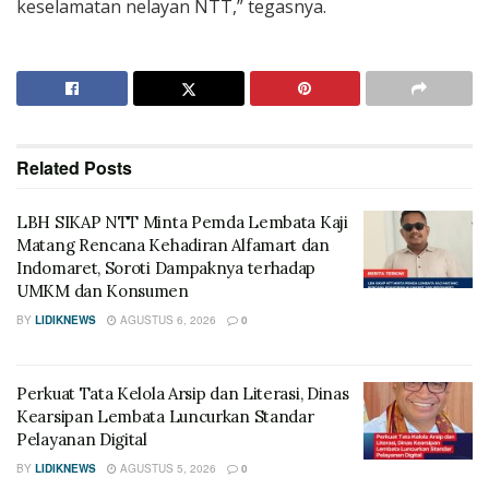
keselamatan nelayan NTT,” tegasnya.
Related
Posts
LBH SIKAP NTT Minta Pemda Lembata Kaji
Matang Rencana Kehadiran Alfamart dan
Indomaret, Soroti Dampaknya terhadap
UMKM dan Konsumen
BY
LIDIKNEWS
AGUSTUS 6, 2026
0
Perkuat Tata Kelola Arsip dan Literasi, Dinas
Kearsipan Lembata Luncurkan Standar
Pelayanan Digital
BY
LIDIKNEWS
AGUSTUS 5, 2026
0