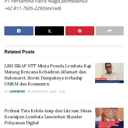
PT Pertamina Patra Niaga Jatimbalinus
+62 811-7505-229
.(tim/red)
Related
Posts
LBH SIKAP NTT Minta Pemda Lembata Kaji
Matang Rencana Kehadiran Alfamart dan
Indomaret, Soroti Dampaknya terhadap
UMKM dan Konsumen
BY
LIDIKNEWS
AGUSTUS 6, 2026
0
Perkuat Tata Kelola Arsip dan Literasi, Dinas
Kearsipan Lembata Luncurkan Standar
Pelayanan Digital