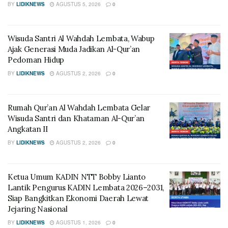
BY
LIDIKNEWS
AGUSTUS 5, 2026
0
Wisuda Santri Al Wahdah Lembata, Wabup
Ajak Generasi Muda Jadikan Al-Qur’an
Pedoman Hidup
BY
LIDIKNEWS
AGUSTUS 2, 2026
0
Rumah Qur’an Al Wahdah Lembata Gelar
Wisuda Santri dan Khataman Al-Qur’an
Angkatan II
BY
LIDIKNEWS
AGUSTUS 2, 2026
0
Ketua Umum KADIN NTT Bobby Lianto
Lantik Pengurus KADIN Lembata 2026–2031,
Siap Bangkitkan Ekonomi Daerah Lewat
Jejaring Nasional
BY
LIDIKNEWS
AGUSTUS 1, 2026
0