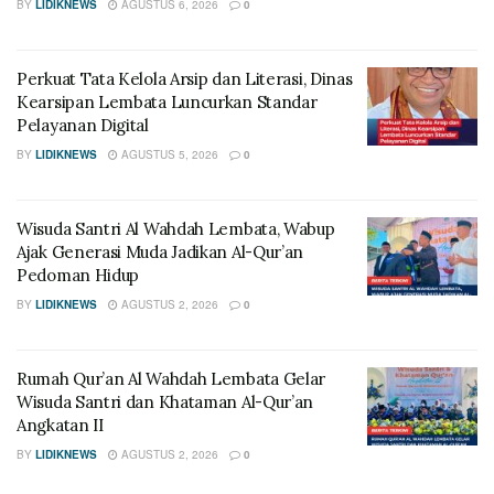
BY
LIDIKNEWS
AGUSTUS 6, 2026
0
Perkuat Tata Kelola Arsip dan Literasi, Dinas
Kearsipan Lembata Luncurkan Standar
Pelayanan Digital
BY
LIDIKNEWS
AGUSTUS 5, 2026
0
Wisuda Santri Al Wahdah Lembata, Wabup
Ajak Generasi Muda Jadikan Al-Qur’an
Pedoman Hidup
BY
LIDIKNEWS
AGUSTUS 2, 2026
0
Rumah Qur’an Al Wahdah Lembata Gelar
Wisuda Santri dan Khataman Al-Qur’an
Angkatan II
BY
LIDIKNEWS
AGUSTUS 2, 2026
0