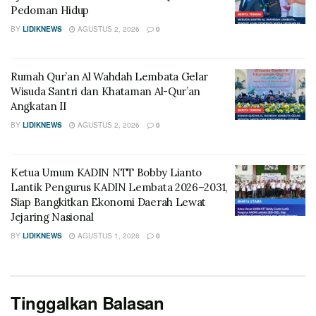
Pedoman Hidup
BY
LIDIKNEWS
AGUSTUS 2, 2026
0
Rumah Qur’an Al Wahdah Lembata Gelar
Wisuda Santri dan Khataman Al-Qur’an
Angkatan II
BY
LIDIKNEWS
AGUSTUS 2, 2026
0
Ketua Umum KADIN NTT Bobby Lianto
Lantik Pengurus KADIN Lembata 2026–2031,
Siap Bangkitkan Ekonomi Daerah Lewat
Jejaring Nasional
BY
LIDIKNEWS
AGUSTUS 1, 2026
0
Tinggalkan Balasan