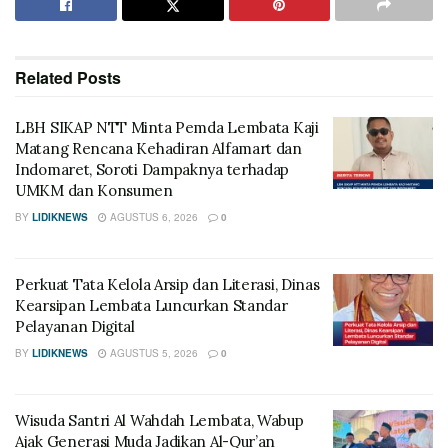
Related
Posts
LBH SIKAP NTT Minta Pemda Lembata Kaji
Matang Rencana Kehadiran Alfamart dan
Indomaret, Soroti Dampaknya terhadap
UMKM dan Konsumen
BY
LIDIKNEWS
AGUSTUS 6, 2026
0
Perkuat Tata Kelola Arsip dan Literasi, Dinas
Kearsipan Lembata Luncurkan Standar
Pelayanan Digital
BY
LIDIKNEWS
AGUSTUS 5, 2026
0
Wisuda Santri Al Wahdah Lembata, Wabup
Ajak Generasi Muda Jadikan Al-Qur’an