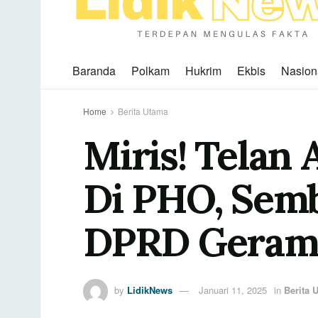
Baranda
Polkam
Hukrim
Ekbis
Nasion
Home
Berita Utama
Miris! Telan
Di PHO, Semb
DPRD Gera
by
LidikNews
Januari 11, 2025
in
Berita 