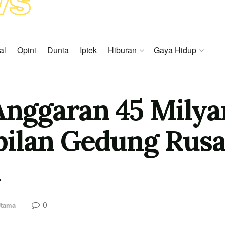
al
Opini
Dunia
Iptek
Hiburan
Gaya Hidup
 Anggaran 45 Milya
ilan Gedung Rusak
m
0
Utama