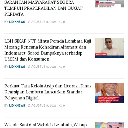
SARANKAN MASYARAKAT SEGERA
TEMPUH PRAPERADILAN DAN GUGAT
PERDATA
BY
LIDIKNEWS
AGUSTUS 8, 2026
0
LBH SIKAP NTT Minta Pemda Lembata Kaji
Matang Rencana Kehadiran Alfamart dan
Indomaret, Soroti Dampaknya terhadap
UMKM dan Konsumen
BY
LIDIKNEWS
AGUSTUS 6, 2026
0
Perkuat Tata Kelola Arsip dan Literasi, Dinas
Kearsipan Lembata Luncurkan Standar
Pelayanan Digital
BY
LIDIKNEWS
AGUSTUS 5, 2026
0
Wisuda Santri Al Wahdah Lembata, Wabup