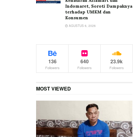
Kehadiran Alfamart dan
Indomaret, Soroti Dampaknya
terhadap UMKM dan
Konsumen
AGUSTUS 6, 2026
136
640
23.9k
Followers
Followers
Followers
MOST VIEWED