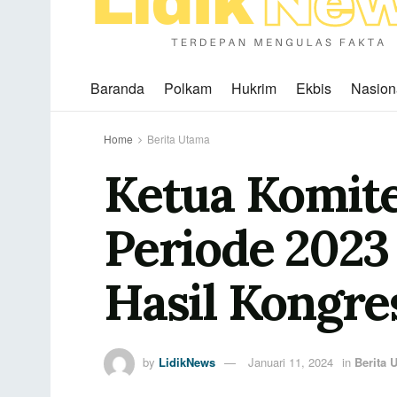
Baranda
Polkam
Hukrim
Ekbis
Nasion
Home
Berita Utama
Ketua Komit
Periode 202
Hasil Kongre
by
LidikNews
Januari 11, 2024
in
Berita 