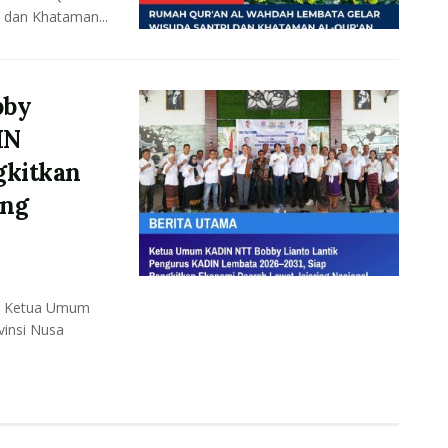
 dan Khataman...
bby
IN
gkitkan
ing
– Ketua Umum
vinsi Nusa