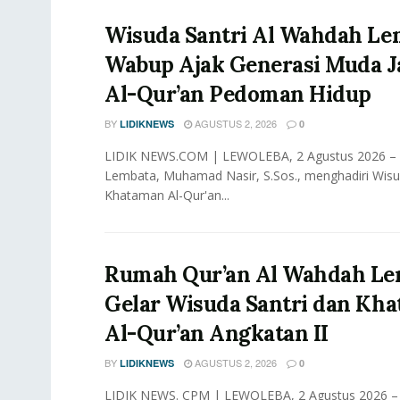
Wisuda Santri Al Wahdah Le
Wabup Ajak Generasi Muda J
Al-Qur’an Pedoman Hidup
BY
AGUSTUS 2, 2026
LIDIKNEWS
0
LIDIK NEWS.COM | LEWOLEBA, 2 Agustus 2026 – W
Lembata, Muhamad Nasir, S.Sos., menghadiri Wisu
Khataman Al-Qur'an...
Rumah Qur’an Al Wahdah Le
Gelar Wisuda Santri dan Kh
Al-Qur’an Angkatan II
BY
AGUSTUS 2, 2026
LIDIKNEWS
0
LIDIK NEWS. CPM | LEWOLEBA, 2 Agustus 2026 –