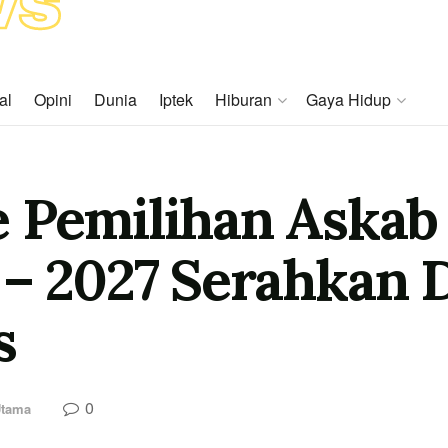
al
Opini
Dunia
Iptek
Hiburan
Gaya Hidup
e Pemilihan Askab
3 – 2027 Serahkan
s
0
Utama