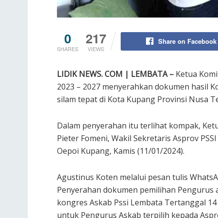
0
217
Share on Facebook
SHARES
VIEWS
LIDIK NEWS. COM | LEMBATA –
Ketua Komi
2023 – 2027 menyerahkan dokumen hasil K
silam tepat di Kota Kupang Provinsi Nusa 
Dalam penyerahan itu terlihat kompak, Ket
Pieter Fomeni, Wakil Sekretaris Asprov PSS
Oepoi Kupang, Kamis (11/01/2024).
Agustinus Koten melalui pesan tulis Whats
Penyerahan dokumen pemilihan Pengurus as
kongres Askab Pssi Lembata Tertanggal 1
untuk Pengurus Askab terpilih kepada Aspr