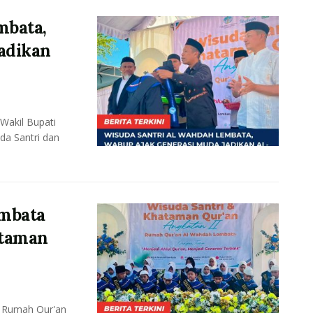
mbata,
adikan
akil Bupati
da Santri dan
mbata
ataman
 Rumah Qur'an