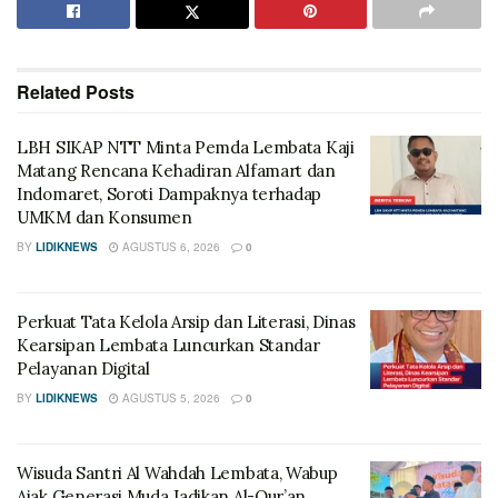
Related
Posts
LBH SIKAP NTT Minta Pemda Lembata Kaji
Matang Rencana Kehadiran Alfamart dan
Indomaret, Soroti Dampaknya terhadap
UMKM dan Konsumen
BY
LIDIKNEWS
AGUSTUS 6, 2026
0
Perkuat Tata Kelola Arsip dan Literasi, Dinas
Kearsipan Lembata Luncurkan Standar
Pelayanan Digital
BY
LIDIKNEWS
AGUSTUS 5, 2026
0
Wisuda Santri Al Wahdah Lembata, Wabup
Ajak Generasi Muda Jadikan Al-Qur’an