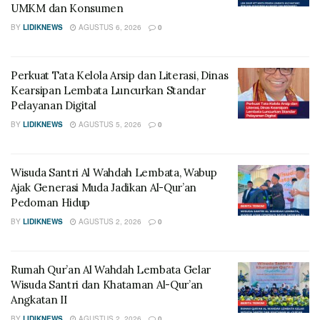
UMKM dan Konsumen
BY
LIDIKNEWS
AGUSTUS 6, 2026
0
Perkuat Tata Kelola Arsip dan Literasi, Dinas
Kearsipan Lembata Luncurkan Standar
Pelayanan Digital
BY
LIDIKNEWS
AGUSTUS 5, 2026
0
Wisuda Santri Al Wahdah Lembata, Wabup
Ajak Generasi Muda Jadikan Al-Qur’an
Pedoman Hidup
BY
LIDIKNEWS
AGUSTUS 2, 2026
0
Rumah Qur’an Al Wahdah Lembata Gelar
Wisuda Santri dan Khataman Al-Qur’an
Angkatan II
BY
LIDIKNEWS
AGUSTUS 2, 2026
0